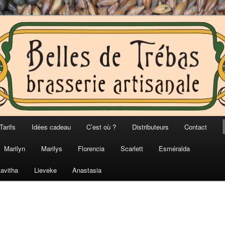
bas
Tarifs
Idées cadeau
C’est où ?
Distributeurs
Contact
Marilyn
Marilys
Florencia
Scarlett
Esméralda
avitha
Lieveke
Anastasia