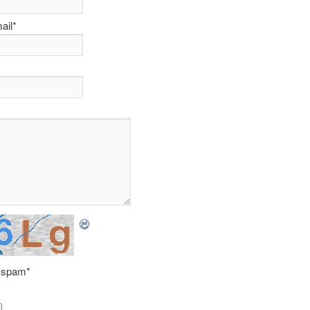
ail
*
i-spam
*