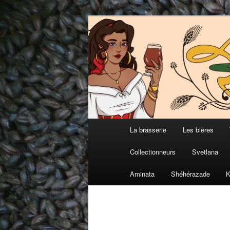
Aller
Brasserie Artisanale
au
contenu
Belles de Tré
principal
Menu
La brasserie
Les bières
principal
Collectionneurs
Svetlana
Aminata
Shéhérazade
K