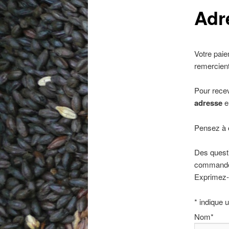
Adr
Votre paie
remercien
Pour recev
adresse
e
Pensez à
Des questi
commande 
Exprimez-
*
indique 
Nom
*