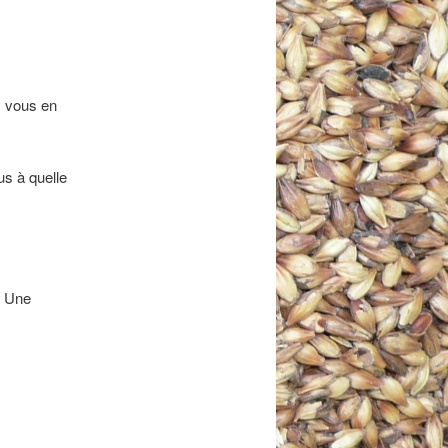
s vous en
s à quelle
? Une