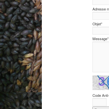
Adresse m
Objet
*
Message
*
Code Ant